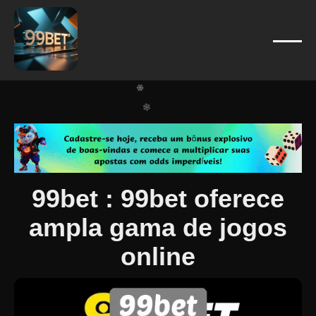
❄
❄
❄
❄
❄
❄
❄
❄
99bet : 99bet oferece
ampla gama de jogos
online