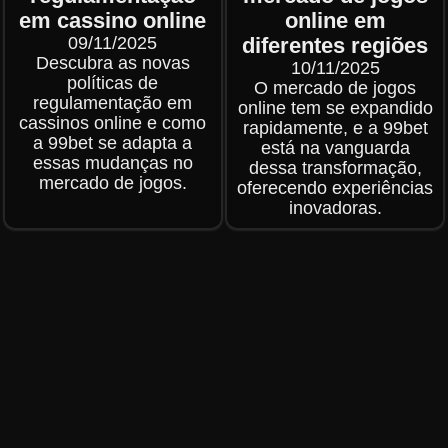
em cassino online
online em
09/11/2025
diferentes regiões
Descubra as novas
10/11/2025
políticas de
O mercado de jogos
regulamentação em
online tem se expandido
cassinos online e como
rapidamente, e a 99bet
a 99bet se adapta a
está na vanguarda
essas mudanças no
dessa transformação,
mercado de jogos.
oferecendo experiências
inovadoras.