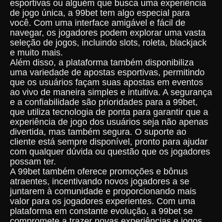
esportivas ou alguém que busca uma experiência
de jogo única, a 99bet tem algo especial para
você. Com uma interface amigável e fácil de
navegar, os jogadores podem explorar uma vasta
seleção de jogos, incluindo slots, roleta, blackjack
e muito mais.
Além disso, a plataforma também disponibiliza
uma variedade de apostas esportivas, permitindo
que os usuários façam suas apostas em eventos
ao vivo de maneira simples e intuitiva. A segurança
e a confiabilidade são prioridades para a 99bet,
que utiliza tecnologia de ponta para garantir que a
experiência de jogo dos usuários seja não apenas
divertida, mas também segura. O suporte ao
cliente está sempre disponível, pronto para ajudar
com qualquer dúvida ou questão que os jogadores
possam ter.
A 99bet também oferece promoções e bônus
atraentes, incentivando novos jogadores a se
juntarem à comunidade e proporcionando mais
valor para os jogadores experientes. Com uma
plataforma em constante evolução, a 99bet se
compromete a trazer novas experiências e jogos