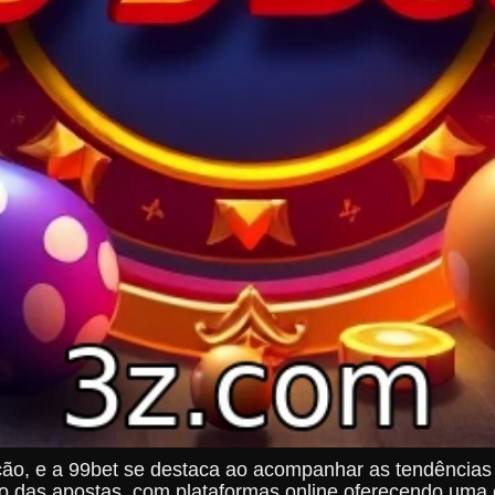
ão, e a 99bet se destaca ao acompanhar as tendências
o das apostas, com plataformas online oferecendo uma 