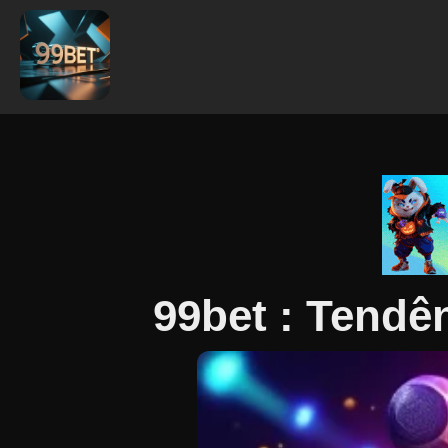
99bet : Tendê