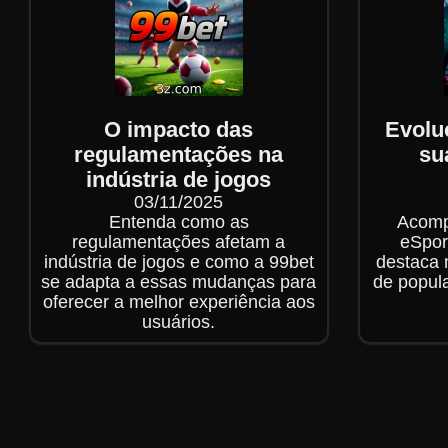
O impacto das
Evolu
regulamentações na
su
indústria de jogos
03/11/2025
Entenda como as
Acomp
regulamentações afetam a
eSpor
indústria de jogos e como a 99bet
destaca 
se adapta a essas mudanças para
de popul
oferecer a melhor experiência aos
usuários.