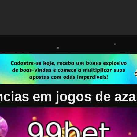
❄
❄
❄
❄
❄
❄
ncias em jogos de azar