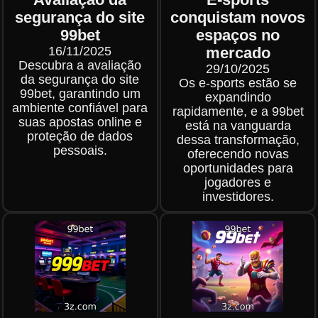
segurança do site
conquistam novos
99bet
espaços no
16/11/2025
mercado
Descubra a avaliação
29/10/2025
da segurança do site
Os e-sports estão se
99bet, garantindo um
expandindo
ambiente confiável para
rapidamente, e a 99bet
suas apostas online e
está na vanguarda
proteção de dados
dessa transformação,
pessoais.
oferecendo novas
oportunidades para
jogadores e
investidores.