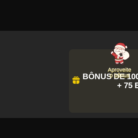
Aproveite
BÔNUS DE 100
o bônus
+ 75