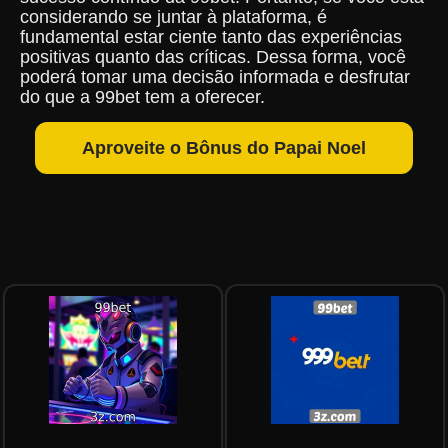
considerando se juntar à plataforma, é
fundamental estar ciente tanto das experiências
positivas quanto das críticas. Dessa forma, você
poderá tomar uma decisão informada e desfrutar
do que a 99bet tem a oferecer.
Aproveite o Bônus do Papai Noel