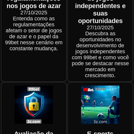
nos jogos de azar
independentes e
27/10/2025
suas
Entenda como as
oportunidades
regulamentações
27/10/2025
afetam o setor de jogos
Descubra as
de azar e o papel da
oportunidades no
99bet nesse cenário em
desenvolvimento de
constante mudança.
jogos independentes
com 99bet e como você
pode se destacar nesse
mercado em
crescimento.
Avaliação da
E-sports