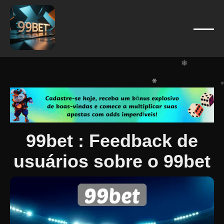
❄
❄
❄
❄
❄
❄
❄
❄
99bet : Feedback de
usuários sobre o 99bet