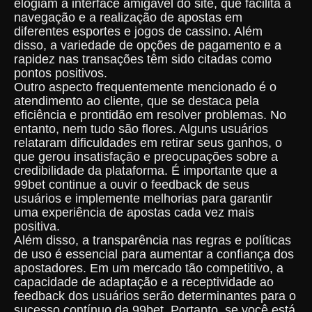
elogiam a interface amigável do site, que facilita a
navegação e a realização de apostas em
diferentes esportes e jogos de cassino. Além
disso, a variedade de opções de pagamento e a
rapidez nas transações têm sido citadas como
pontos positivos.
Outro aspecto frequentemente mencionado é o
atendimento ao cliente, que se destaca pela
eficiência e prontidão em resolver problemas. No
entanto, nem tudo são flores. Alguns usuários
relataram dificuldades em retirar seus ganhos, o
que gerou insatisfação e preocupações sobre a
credibilidade da plataforma. É importante que a
99bet continue a ouvir o feedback de seus
usuários e implemente melhorias para garantir
uma experiência de apostas cada vez mais
positiva.
Além disso, a transparência nas regras e políticas
de uso é essencial para aumentar a confiança dos
apostadores. Em um mercado tão competitivo, a
capacidade de adaptação e a receptividade ao
feedback dos usuários serão determinantes para o
sucesso contínuo da 99bet. Portanto, se você está