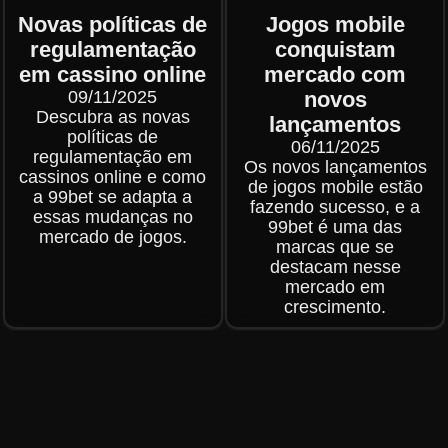
Novas políticas de
Jogos mobile
regulamentação
conquistam
em cassino online
mercado com
09/11/2025
novos
Descubra as novas
lançamentos
políticas de
06/11/2025
regulamentação em
Os novos lançamentos
cassinos online e como
de jogos mobile estão
a 99bet se adapta a
fazendo sucesso, e a
essas mudanças no
99bet é uma das
mercado de jogos.
marcas que se
destacam nesse
mercado em
crescimento.