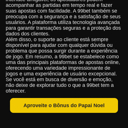
acompanhar as partidas em tempo real e fazer
suas apostas com facilidade. A 99bet também se
preocupa com a segurança e a satisfação de seus
usuários. A plataforma utiliza tecnologia avançada
para garantir transações seguras e a proteção dos
dados dos clientes.
Além disso, o suporte ao cliente está sempre
disponível para ajudar com qualquer dúvida ou
problema que possa surgir durante a experiência
de jogo. Em resumo, a 99bet se estabelece como
uma das principais plataformas de apostas online,
oferecendo uma variedade impressionante de
jogos e uma experiência de usuário excepcional.
Se você está em busca de diversão e emoção,
não deixe de explorar tudo o que a 99bet tem a
oferecer.
Aproveite o Bônus do Papai Noel