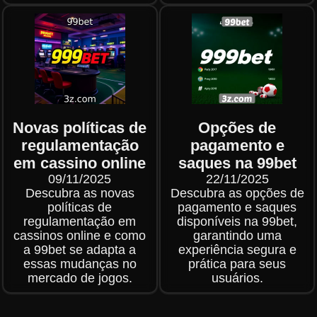
Novas políticas de
Opções de
regulamentação
pagamento e
em cassino online
saques na 99bet
09/11/2025
22/11/2025
Descubra as novas
Descubra as opções de
políticas de
pagamento e saques
regulamentação em
disponíveis na 99bet,
cassinos online e como
garantindo uma
a 99bet se adapta a
experiência segura e
essas mudanças no
prática para seus
mercado de jogos.
usuários.