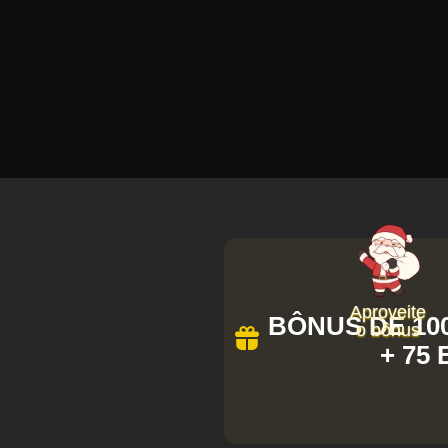
Aproveite
BÔNUS DE 100
o bônus
+ 75