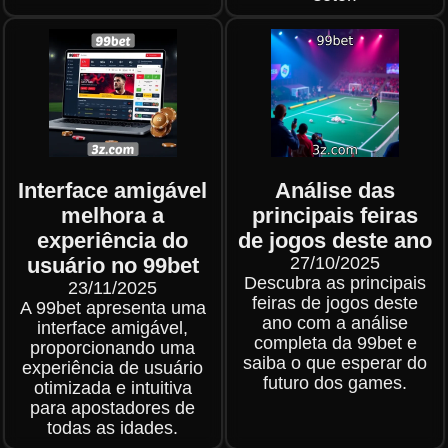
Interface amigável
Análise das
melhora a
principais feiras
experiência do
de jogos deste ano
usuário no 99bet
27/10/2025
Descubra as principais
23/11/2025
feiras de jogos deste
A 99bet apresenta uma
ano com a análise
interface amigável,
completa da 99bet e
proporcionando uma
saiba o que esperar do
experiência de usuário
futuro dos games.
otimizada e intuitiva
para apostadores de
todas as idades.