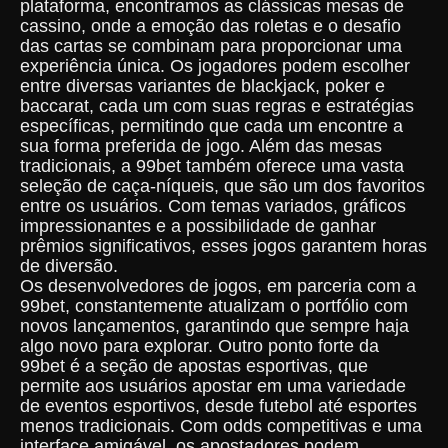
plataforma, encontramos as clássicas mesas de
cassino, onde a emoção das roletas e o desafio
das cartas se combinam para proporcionar uma
experiência única. Os jogadores podem escolher
entre diversas variantes de blackjack, poker e
baccarat, cada um com suas regras e estratégias
específicas, permitindo que cada um encontre a
sua forma preferida de jogo. Além das mesas
tradicionais, a 99bet também oferece uma vasta
seleção de caça-níqueis, que são um dos favoritos
entre os usuários. Com temas variados, gráficos
impressionantes e a possibilidade de ganhar
prêmios significativos, esses jogos garantem horas
de diversão.
Os desenvolvedores de jogos, em parceria com a
99bet, constantemente atualizam o portfólio com
novos lançamentos, garantindo que sempre haja
algo novo para explorar. Outro ponto forte da
99bet é a seção de apostas esportivas, que
permite aos usuários apostar em uma variedade
de eventos esportivos, desde futebol até esportes
menos tradicionais. Com odds competitivas e uma
interface amigável, os apostadores podem